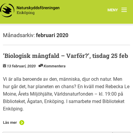
MENY
Hem
Månadsarkiv:
februari 2020
Samarbete
Styrelsen
’Biologisk mångfald – Varför?’, tisdag 25 feb
13 februari, 2020
Kommentera
Program vår och höst 2026
Vi är alla beroende av den, människa, djur och natur. Men
hur går det, har planeten en chans? En kväll med Rebecka Le
Moine, Årets Miljöhjälte, Världsnaturfonden – kl. 19:00 på
Biblioteket, Ågatan, Enköping. I samarbete med Biblioteket
Enköping.
Läs mer