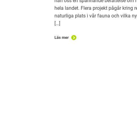
han oss en spännande berättelse om hur
hela landet. Flera projekt pågår kring
naturliga plats i vår fauna och vilka n
[…]
Läs mer