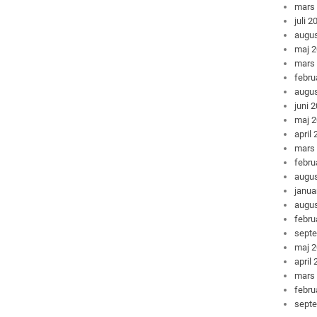
mars
juli 2
augus
maj 
mars
febru
augus
juni 
maj 
april
mars
febru
augus
janua
augus
febru
sept
maj 
april
mars
febru
sept