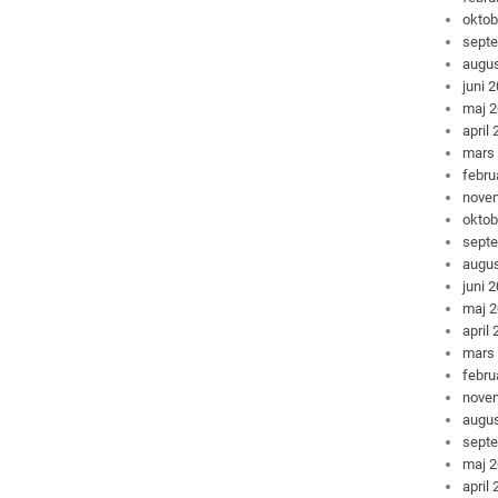
oktob
sept
augus
juni 
maj 
april
mars
febru
nove
oktob
sept
augus
juni 
maj 
april
mars
febru
nove
augus
sept
maj 
april