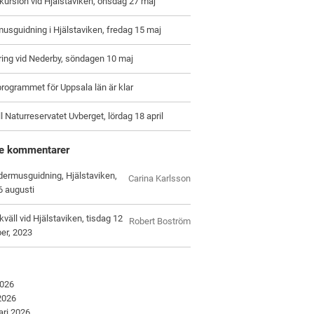
kursion vid Hjälstaviken, onsdag 27 maj
usguidning i Hjälstaviken, fredag 15 maj
ing vid Nederby, söndagen 10 maj
programmet för Uppsala län är klar
ill Naturreservatet Uvberget, lördag 18 april
e kommentarer
dermusguidning, Hjälstaviken,
Carina Karlsson
6 augusti
kväll vid Hjälstaviken, tisdag 12
Robert Boström
er, 2023
2026
 2026
ari 2026