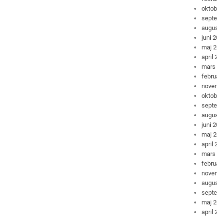
oktob
sept
augus
juni 
maj 
april
mars
febru
nove
oktob
sept
augus
juni 
maj 
april
mars
febru
nove
augus
sept
maj 
april