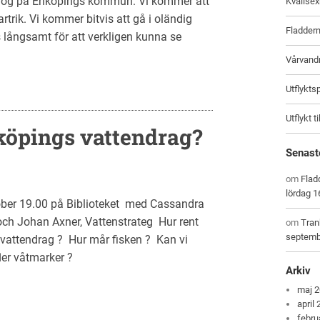
og på Enköpings kommun. Vi kommer att
Kvällsex
artrik. Vi kommer bitvis att gå i oländig
Fladderm
s långsamt för att verkligen kunna se
Vårvandr
Utflykts
Utflykt t
köpings vattendrag?
Senast
om
Flad
lördag 1
 19.00 på Biblioteket med Cassandra
och Johan Axner, Vattenstrateg Hur rent
om
Tran
septemb
h vattendrag ? Hur mår fisken ? Kan vi
fler våtmarker ?
Arkiv
maj 
april
febru