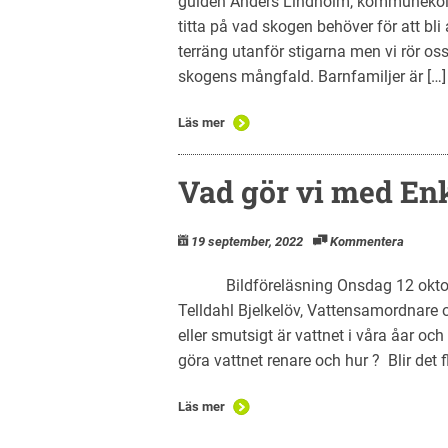
guiden Anders Lindholm, kommunekol
titta på vad skogen behöver för att bli 
terräng utanför stigarna men vi rör os
skogens mångfald. Barnfamiljer är […]
Läs mer
Vad gör vi med En
19 september, 2022
Kommentera
Bildföreläsning Onsdag 12 oktober
Telldahl Bjelkelöv, Vattensamordnare 
eller smutsigt är vattnet i våra åar oc
göra vattnet renare och hur ? Blir det 
Läs mer