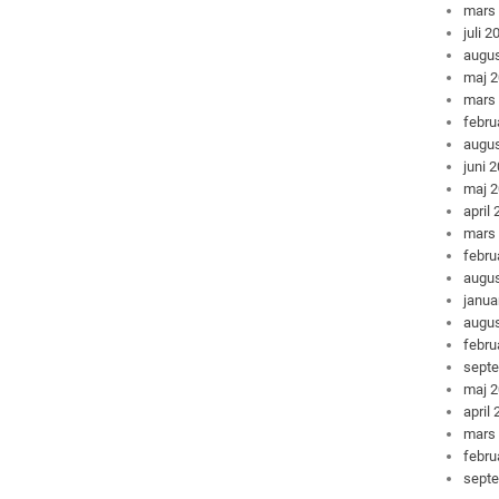
mars
juli 2
augus
maj 
mars
febru
augus
juni 
maj 
april
mars
febru
augus
janua
augus
febru
sept
maj 
april
mars
febru
sept