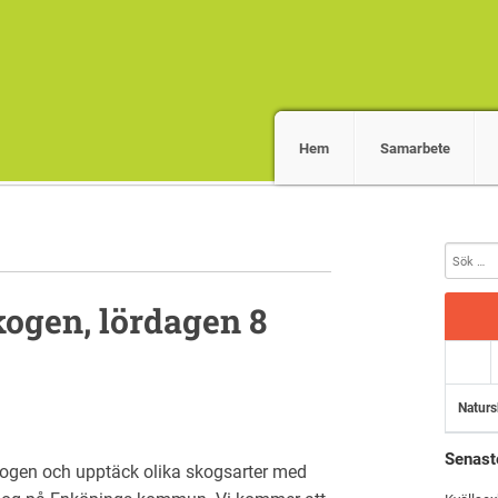
Hem
Samarbete
kogen, lördagen 8
Naturs
Senast
kogen och upptäck olika skogsarter med