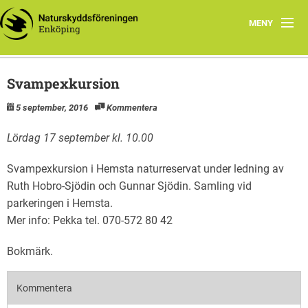
MENY
Hem
Svampexkursion
Samarbete
5 september, 2016
Kommentera
Styrelsen
Lördag 17 september kl. 10.00
Program vår och höst 2026
Svampexkursion i Hemsta naturreservat under ledning av
Ruth Hobro-Sjödin och Gunnar Sjödin. Samling vid
parkeringen i Hemsta.
Mer info: Pekka tel. 070-572 80 42
Bokmärk
.
Kommentera